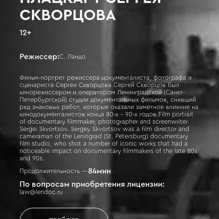
СКВОРЦОВА
12
+
Режиссер:
С. Ландо
Фильм-портрет режиссера-документалиста, фотографа и
сценариста Сергея Скворцова.Сергей Скворцов был
кинорежиссером и оператором Ленинградской (Санкт-
Петербургской) студии документальных фильмов, снявший
ряд знаковых работ, которые оказали заметное влияние на
кинодокументалистов конца 80-х – 90-х годов.Film portrait
of documentary filmmaker, photographer and screenwriter
Sergei Skvortsov. Sergey Skvortsov was a film director and
cameraman of the Leningrad (St. Petersburg) documentary
film studio, who shot a number of iconic works that had a
noticeable impact on documentary filmmakers of the late 80s
and 90s.
84
мин
Продолжительность —
По вопросам приобретения лицензии:
law@lendoc.ru