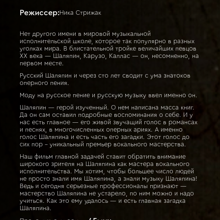
Режиссер:
Ника Стрижак
Нет другого имени в мировой музыкальной
исполнительской школе, которое так популярно в разных
уголках мира. В блистательной тройке величайших певцов
ХХ века — Шаляпин, Карузо, Каллас — он, несомненно, на
первом месте.
Русский Шаляпин и через сто лет сводит с ума знатоков
оперного пения.
Моду на русское пение и русскую музыку ввел именно он.
Шаляпин — герой изученный. О нем написана масса книг.
Да он сам оставил подробные воспоминания о себе. И у
нас есть главное — его живой звучащий голос в романсах
и песнях, в многочисленных оперных ариях. А именно
голос Шаляпина и есть часть его загадки. Этот голос до
сих пор - уникальный премьер вокального мастерства.
Наш фильм главной задачей ставит обратить внимание
широкого зрителя на Шаляпина как мастера вокального
исполнительства. Мы хотим, чтобы большее число людей
не просто знали имя Шаляпина, а знали музыку Шаляпина!
Ведь и сегодня серьезные профессионалы признают —
мастерство Шаляпина не устарело, по ним можно и надо
учиться. Как это ему удалось — и есть главная загадка
Шаляпина.