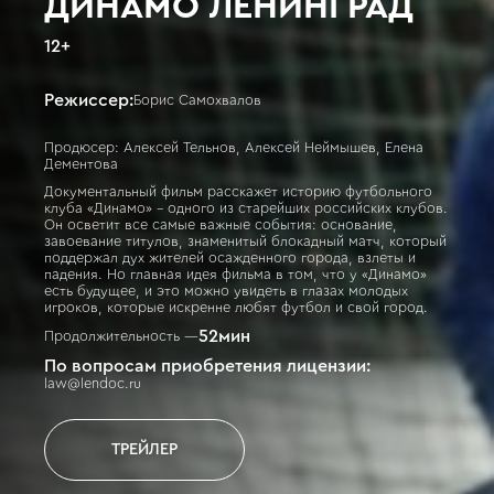
ДИНАМО ЛЕНИНГРАД
12
+
Режиссер:
Борис Самохвалов
Продюсер: Алексей Тельнов, Алексей Неймышев, Елена
Дементова
Документальный фильм расскажет историю футбольного
клуба «Динамо» – одного из старейших российских клубов.
Он осветит все самые важные события: основание,
завоевание титулов, знаменитый блокадный матч, который
поддержал дух жителей осажденного города, взлеты и
падения. Но главная идея фильма в том, что у «Динамо»
есть будущее, и это можно увидеть в глазах молодых
игроков, которые искренне любят футбол и свой город.
52
мин
Продолжительность —
По вопросам приобретения лицензии:
law@lendoc.ru
ТРЕЙЛЕР