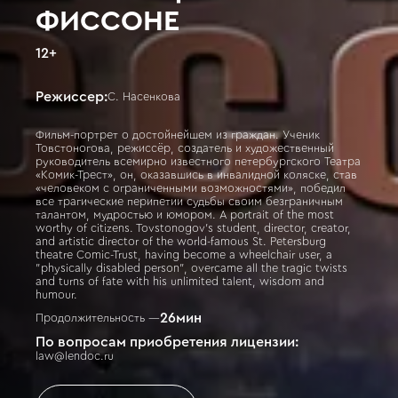
ФИССОНЕ
12
+
Режиссер:
С. Насенкова
Фильм-портрет о достойнейшем из граждан. Ученик
Товстоногова, режиссёр, создатель и художественный
руководитель всемирно известного петербургского Театра
«Комик-Трест», он, оказавшись в инвалидной коляске, став
«человеком с ограниченными возможностями», победил
все трагические перипетии судьбы своим безграничным
талантом, мудростью и юмором. A portrait of the most
worthy of citizens. Tovstonogov's student, director, creator,
and artistic director of the world-famous St. Petersburg
theatre Comic-Trust, having become a wheelchair user, a
"physically disabled person", overcame all the tragic twists
and turns of fate with his unlimited talent, wisdom and
humour.
26
мин
Продолжительность —
По вопросам приобретения лицензии:
law@lendoc.ru