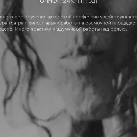
ОЧНО
|
112
АК.Ч.
(
1 год
)
плексное обучение актерской профессии у действующег
ера театра и кино. Навыки работы на съемочной площадке 
сцене. Много практики и вдумчивой работы над ролью.