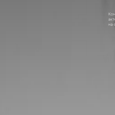
Ком
акт
на 