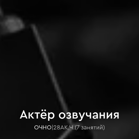
Актёр озвучания
ОЧНО
|
28
АК.Ч.
(
7 занятий
)