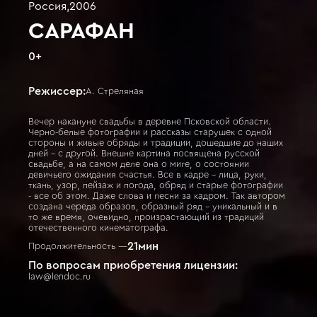
Россия
,
2006
САРАФАН
0
+
Режиссер:
А. Стреляная
Вечер накануне свадьбы в деревне Псковской области.
Черно-белые фотографии и рассказы старушек с одной
стороны и живые обряды и традиции, дошедшие до наших
дней – с другой. Внешне картина посвящена русской
свадьбе, а на самом деле она о миге, о состоянии
девичьего ожидания счастья. Все в кадре - лица, руки,
ткань, узор, пейзаж и погода, обряд и старые фотографии
- все об этом. Даже слова и песни за кадром. Так автором
создана череда образов, образный ряд - уникальный и в
то же время, очевидно, произрастающий из традиций
отечественного кинематографа.
21
мин
Продолжительность —
По вопросам приобретения лицензии:
law@lendoc.ru