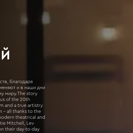
ИЙ
тв, благодаря
еняют и в наши дни
у миру.The story
us of the 20th
 and a true artistry
 - all thanks to the
modern theatrical and
tie Mitchell, Lev
on their day-to-day