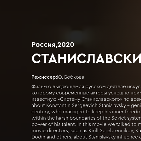
Россия
,
2020
СТАНИСЛАВСК
Режиссер:
Ю. Бобкова
Фильм о выдающемся русском деятеле искусс
которому современные актёры успешно прим
известную «Систему Станиславского» по всем
about Konstantin Sergeevich Stanislavsky – geni
century, who managed to keep his inner freedom
within the harsh boundaries of the Soviet system
power of his talent. In this movie we talked to 
movie directors, such as Kirill Serebrennikov, Ka
Dodin and others, about Stanislavsky influence 