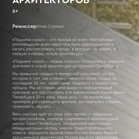
6
+
Режиссер:
Ника Стрижак
«Подними глаза!» - это призыв ко всем. Настойчивая
рекомендация всем перестать быть равнодушными и
начать рассматривать города, в которых мы живем, в
первую очередь, новую архитектуру.
«Подними глаза!» - первая попытка поговорить с широким
зрителем о новой архитектуре на примере Петербурга.
Мы привычно гордимся имперской классикой, но эта
история о том, как и почему менялся облик города за
последние 30 лет, через какие трудности и ошибки она
прошла. Мы не ставим цели вынести окончательный
приговор или рассмотреть все значительные новые здания
Петербурга 21-го века. Наша цель — на интересных
примерах растормошить зрителя, заставить его спорить,
сравнивать, изучать.
Весь рассказ идет от лица трех героев — серьезных
профессионалов, лидеров современной архитектурной
школы Санкт-Петербурга, обладателей престижных
международных наград, членов Градостроительного
совета: народного архитектора России Никиты Явейна,
заслуженного архитектора России Евгения Герасимова,