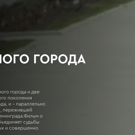
НОГО ГОРОДА
ного города и две
ого поколения
да, и - параллельно
й, пережившей
енинграда.Фильм о
объединяет судьбы
ых и совершенно