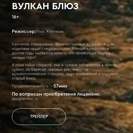
ВУЛКАН БЛЮЗ
16
+
Режиссер:
Илья Желтяков
Камчатка. Извержения. Величественные вулканы. А у их
подножья люди – «муравьишки». Ученые-вулканологи
долгие годы пытаются понять, что происходит внутри
«живых гор»?
А пока тайна сокрыта, они в тумане забираются в кратер,
гуляют по берегам лавовых рек, живут на
вулканологических станциях, ждут извержений и слушают
старый блюз.
57
мин
Продолжительность —
По вопросам приобретения лицензии:
law@lendoc.ru
ТРЕЙЛЕР