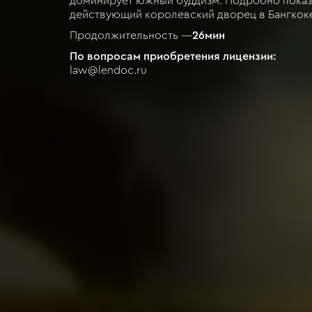
доминирует южный буддизм. Подробно показ
действующий королевский дворец в Бангкок
Продолжительность —
26
мин
По вопросам приобретения лицензии:
law@lendoc.ru