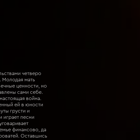
льствами четверо
. Молодая мать
вечные ценности, но
авлены сами себе.
настоящая война.
енный ей в юности
нуты грусти и
и играет песни
уговаривает
емье финансово, да
кроватей. Оставшись