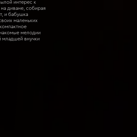
былой интерес к
на диване, собирая
т, и бабушка
своих маленьких
 компактное
 знакомые мелодии
й младшей внучки