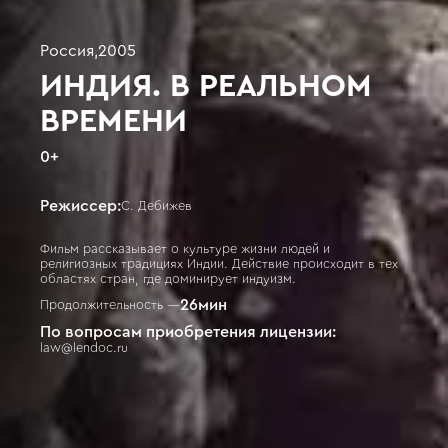
Россия
,
2005
ИНДИЯ. В РЕАЛЬНОМ
ВРЕМЕНИ
0
+
Режиссер:
С. Дебижев
Фильм рассказывает о культуре жизни людей и
религиозных традициях Индии. Действие происходит в тех
областях стран, где доминирует индуизм.
26
мин
Продолжительность —
По вопросам приобретения лицензии:
law@lendoc.ru