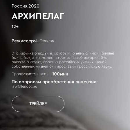
Россия
,
2020
АРХИПЕЛАГ
12
+
Режиссер:
А. Тельнов
Это картина о подвиге, который по немыслимой причине
был забыт, а возможно, стерт из нашей истории. Это
рассказ о людях, простых российских ученых. Ценой
собственных жизней они прославили российскую науку.
100
мин
Продолжительность —
По вопросам приобретения лицензии:
law@lendoc.ru
ТРЕЙЛЕР