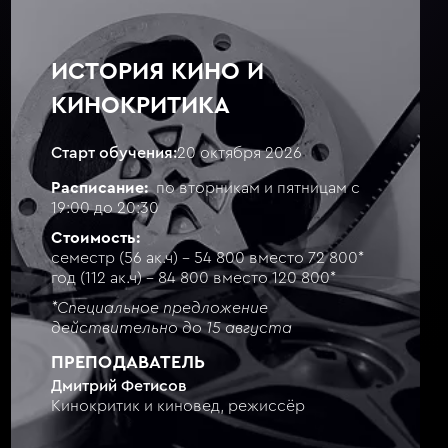
ИСТОРИЯ КИНО И
КИНОКРИТИКА
Старт обучения:
20 октября 2026
Расписание:
по вторникам и пятницам с
19:00 до 20:30
Стоимость:
семестр (56 ак.ч) - 54 800 вместо 72 800*
год (112 ак.ч) - 84 800 вместо 120 800*
*Специальное предложение
действительно до 15 августа
ПРЕПОДАВАТЕЛЬ
Дмитрий Фетисов
Кинокритик и киновед, режиссёр