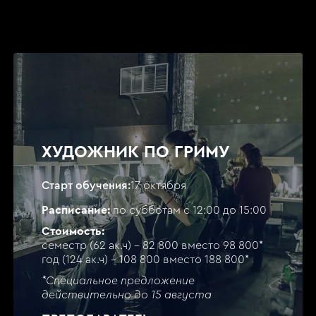
ХУДОЖНИК ПО ГРИМУ
Старт обучения:
17 октября
Расписание:
по субботам с 12:00 до 15:00
Стоимость:
семестр (62 ак.ч) - 82 800 вместо 98 800*
год (124 ак.ч) - 108 800 вместо 188 800*
*Специальное предложение
действительно до 15 августа