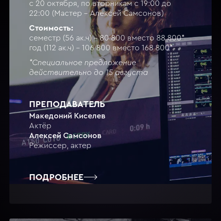
с 20 октября, по вторникам с 19:00 до
22:00 (Мастер - Алексей Самсонов)
Стоимость:
семестр (56 ак.ч) - 80 800 вместо 88 800*
год (112 ак.ч) - 106 800 вместо 168 800*
*Специальное предложение
действительно до 15 августа
ПРЕПОДАВАТЕЛЬ
Македоний Киселев
Актёр
Алексей Самсонов
Режиссер, актер
ПОДРОБНЕЕ