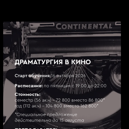
ДРАМАТУРГИЯ В КИНО
Старт обучения:
16 октября 2026
Расписание:
по пятницам с 19:00 до 22:00
Стоимость:
семестр (56 ак.ч) - 72 800 вместо 86 800*
год (112 ак.ч) - 104 800 вместо 162 800*
*Специальное предложение
действительно до 15 августа