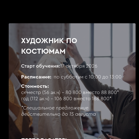
ХУДОЖНИК ПО
КОСТЮМАМ
Старт обучения:
17 октября 2026
Расписание:
по субботам с 10:00 до 13:00
Стоимость:
семестр (56 ак.ч) - 80 800 вместо 88 800*
год (112 ак.ч) - 106 800 вместо 168 800*
*Специальное предложение
действительно до 15 августа