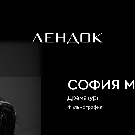
СОФИЯ 
Драматург
Фильмография