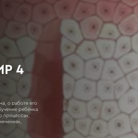
Р 4
а, о работе его
обучение ребёнка
о процессах,
менениях,