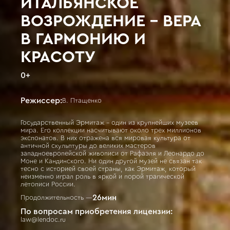
ИТАЛЬЯНСКОЕ
ВОЗРОЖДЕНИЕ - ВЕРА
В ГАРМОНИЮ И
КРАСОТУ
0
+
Режиссер:
В. Птащенко
Государственный Эрмитаж – один из крупнейших музеев
мира. Его коллекции насчитывают около трех миллионов
экспонатов. В них отражена вся мировая культура от
античной скульптуры до великих мастеров
западноевропейской живописи от Рафаэля и Леонардо до
Моне и Кандинского. Ни один другой музей не связан так
тесно с историей своей страны, как Эрмитаж, который
неизменно играл роль в яркой и порой трагической
летописи России.
26
мин
Продолжительность —
По вопросам приобретения лицензии:
law@lendoc.ru