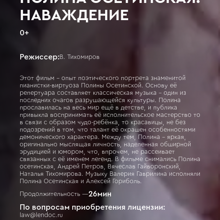
НАВАЖДЕНИЕ
0
+
Режиссер:
В. Тихомиров
Этот фильм – опыт поэтического портрета знаменитой
пианистки-виртуоза Полины Осетинской. Основу её
репертуара составляет классическая музыка – один из
последних очагов разрушающейся культуры. Полина
прославилась на весь мир ещё в детстве, и публика
привыкла воспринимать её исполнительское мастерство то
в связи с образом чудо-ребёнка, то красавицы, не без
подозрений в том, что талант её окрашен особенностями
демонического характера. Между тем, Полина – яркая,
оригинально мыслящая личность, наделенная обширной
эрудицией и юмором, что, впрочем, не рассеивает
связанных с её именем легенд. В фильме снимались Полина
осетинская, Андрей Петров, Вячеслав Гайворонский,
Наталья Тихомирова. Музыку Валерия Гаврилина исполняли
Полина Осетинская и Алексей Гориболь.
26
мин
Продолжительность —
По вопросам приобретения лицензии:
law@lendoc.ru