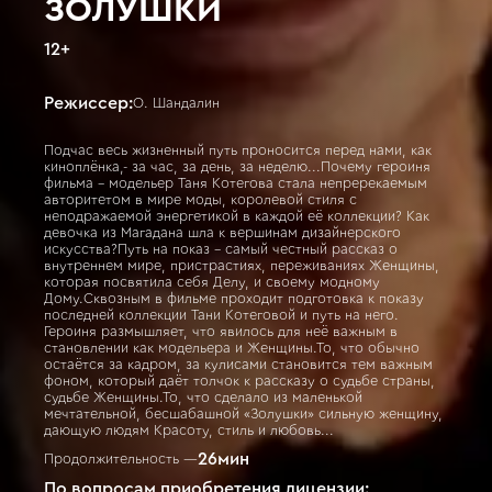
ЗОЛУШКИ
12
+
Режиссер:
О. Шандалин
Подчас весь жизненный путь проносится перед нами, как
киноплёнка,- за час, за день, за неделю...Почему героиня
фильма - модельер Таня Котегова стала непререкаемым
авторитетом в мире моды, королевой стиля с
неподражаемой энергетикой в каждой её коллекции? Как
девочка из Магадана шла к вершинам дизайнерского
искусства?Путь на показ - самый честный рассказ о
внутреннем мире, пристрастиях, переживаниях Женщины,
которая посвятила себя Делу, и своему модному
Дому.Сквозным в фильме проходит подготовка к показу
последней коллекции Тани Котеговой и путь на него.
Героиня размышляет, что явилось для неё важным в
становлении как модельера и Женщины.То, что обычно
остаётся за кадром, за кулисами становится тем важным
фоном, который даёт толчок к рассказу о судьбе страны,
судьбе Женщины.То, что сделало из маленькой
мечтательной, бесшабашной «Золушки» сильную женщину,
дающую людям Красоту, стиль и любовь...
26
мин
Продолжительность —
По вопросам приобретения лицензии: