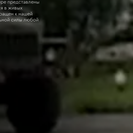
ере представлены
я в живых
ращен к нашей
льной силы любой