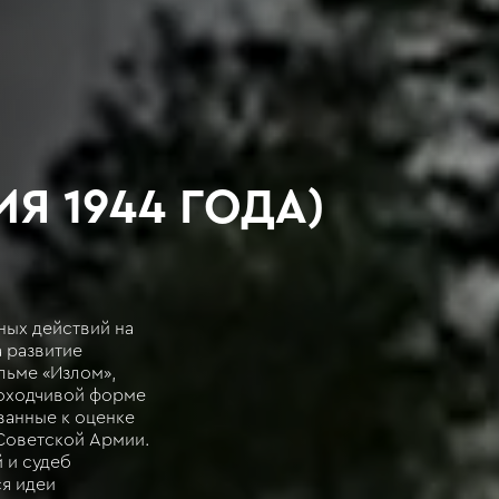
Я 1944 ГОДА)
ных действий на
 развитие
льме «Излом»,
доходчивой форме
ванные к оценке
Советской Армии.
 и судеб
я идеи