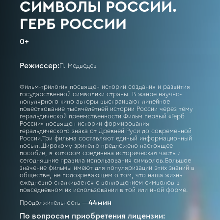
СИМВОЛЫ РОССИИ.
ГЕРБ РОССИИ
0
+
Режиссер:
П. Медведев
Фильм-трилогия посвящен истории создания и развития
государственной символики страны. В жанре научно-
популярного кино авторы выстраивают линейное
повествование тысячелетней истории России через тему
геральдической преемственности.Фильм первый «Герб
России» посвящен истории формирования
геральдического знака от Древней Руси до современной
России.Три фильма составляют единый информационный
посыл.Широкому зрителю предложено настоящее
пособие, в котором соединена историческая часть и
сегодняшние правила использования символов.Большое
значение фильмы имеют для популяризации этих знаний в
обществе, не подозревающем о том, что наша жизнь
ежедневно сталкивается с воплощением символов в
повседневном их использовании в той или иной форме.
44
мин
Продолжительность —
По вопросам приобретения лицензии: