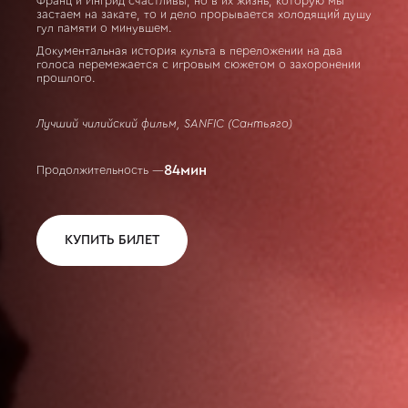
Франц и Ингрид счастливы, но в их жизнь, которую мы
застаем на закате, то и дело прорывается холодящий душу
гул памяти о минувшем.
Документальная история культа в переложении на два
голоса перемежается с игровым сюжетом о захоронении
прошлого.
Лучший чилийский фильм, SANFIC (Сантьяго)
84
мин
Продолжительность —
КУПИТЬ БИЛЕТ