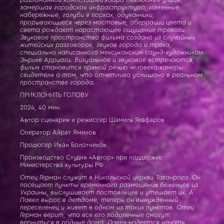
разломанной композицией кадра безлюдные улицы,
замершая городская инфраструктура, каменные
набережные, голуби в парках, одуванчики,
прорывающиеся через мостовые, аберрации цвета и
света рождают нарастающее ощущение тревоги.
Звуковое пространство фильма создано из случайных
житейских разговоров, звуков города и трека,
специально написанного мексиканским саунд-художником
Энрике Арриаги. Визуальное и звуковое встречаются,
фильм становится прямой речью человека-камеры-
свидетеля о том, что отчетливо услышано в реальном
пространстве города.
ПРИКЛОНИТЬ ГОЛОВУ
2024, 40 мин.
Автор сценария и режиссер Шамиль Ягафаров
Оператор Айрат Ямилов
Продюсер Иван Болотников
Производство Студия «Автор» при поддержке
Министерства культуры РФ
Отец Герман служит в Никольской церкви Таганрога. Он
посещает пункты временного размещения беженцев из
Украины, выслушивает постояльцев и утешает их. А
Павел вырос в детдоме, теперь он вынужденный
переселенец и живет в одном из таких пунктов. Отец
Герман верит, что все его подопечные смогут
вернуться в родные дома. Павел надеется начать