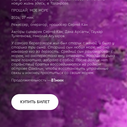
новую жизнь здесь, в Таганроге.
ПРОЩАЙ, МОЕ МОРЕ
2024, 27 мин.
Режиссер, оператор, продюсер Сергей Кан
Авторы сценария Сергей Кан, Дана Арсагты, Гаухар
Тулегенова, Николай Агузаров
У самого берега моря жил-был старик с женой, и было у
старика три сына. Старший сын любил море, но оно
наказало его за дерзость. Средний сын разговаривал с
морем, но оноперестало ему отвечать. Младшего сына
море поглотило, забрало с собой. После долгих лет
странствий братья воссоединяются на родном
острове Сахалин, чтобы восстановить утраченные
связи и наконец проститься со своим морем.
81
мин
Продолжительность —
КУПИТЬ БИЛЕТ