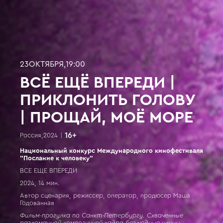
23
ОКТЯБРЯ
,
19:00
ВСЁ ЕЩЁ ВПЕРЕДИ |
ПРИКЛОНИТЬ ГОЛОВУ
| ПРОЩАЙ, МОЁ МОРЕ
16
+
Россия
,
2024
|
Национальный конкурс Международного кинофестиваля
"Послание к человеку"
ВСЕ ЕЩЕ ВПЕРЕДИ
2024, 14 мин.
Автор сценария, режиссер, оператор, продюсер Маша
Годованная
Фильм-прогулка по Санкт-Петербургу. Схваченные