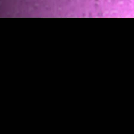
ЛЕНДОК АФИША
Кино-концертная программа Открытой киностудии Лендок
Все события
NO ITEMS FOUND.
ОТКРЫТАЯ КИНОСТУДИЯ "ЛЕНДОК"
Санкт-Петербург,
наб Крюкова канала, д. 12