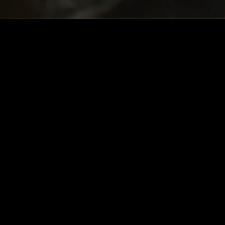
ЛЕНДОК АФИША
Кино-концертная программа Открытой киностудии Лендок
Все события
NO ITEMS FOUND.
ОТКРЫТАЯ КИНОСТУДИЯ "ЛЕНДОК"
Санкт-Петербург,
наб Крюкова канала, д. 12
+7 (921) 445-37-85