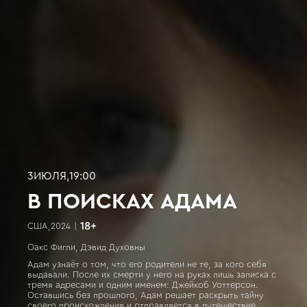
3
ИЮЛЯ
,
19:00
В ПОИСКАХ АДАМА
18
+
США
,
2024
|
Оакс Фигли, Дэвид Духовны
Адам узнаёт о том, что его родители не те, за кого себя
выдавали. После их смерти у него на руках лишь записка с
тремя адресами и одним именем: Джейкоб Уоттерсон.
Оставшись без прошлого, Адам решает раскрыть тайну
своего происхождения и отправляется в путешествие