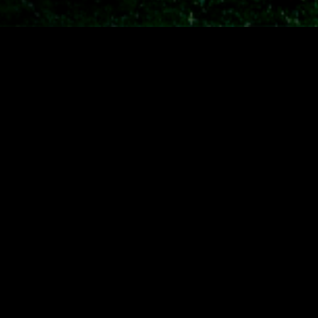
ЛЕНДОК АФИША
Кино-концертная программа Открытой киностудии Лендок
Все события
NO ITEMS FOUND.
ОТКРЫТАЯ КИНОСТУДИЯ "ЛЕНДОК"
Санкт-Петербург,
наб Крюкова канала, д. 12
+7 (921) 445-37-85