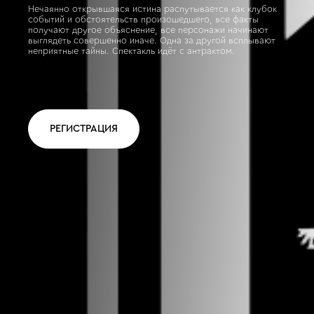
Нечаянно открывшаяся истина распутывается как клубок
событий и обстоятельств произошедшего, все факты
получают другое объяснение, все персонажи начинают
выглядеть совершенно иначе. Одна за другой всплывают
неприятные тайны. Спектакль идёт с антрактом.
РЕГИСТРАЦИЯ