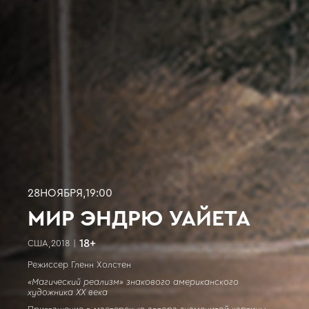
28
НОЯБРЯ
,
19:00
МИР ЭНДРЮ УАЙЕТА
18
+
США
,
2018
|
Режиссер Гленн Холстен
«Магический реализм» знакового американского
художника XX века