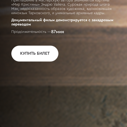
Приглашение в мастерскую автора знаменитой картины
«Мир Кристины» Эндрю Уайета. Суровая природа штата
Мэн, недосказанность образов художника, вдохновившая
киноязык Тарковского, и уникальные архивные кадры.
Документальный фильм демонстрируется с закадровым
переводом
87
мин
Продолжительность —
КУПИТЬ БИЛЕТ