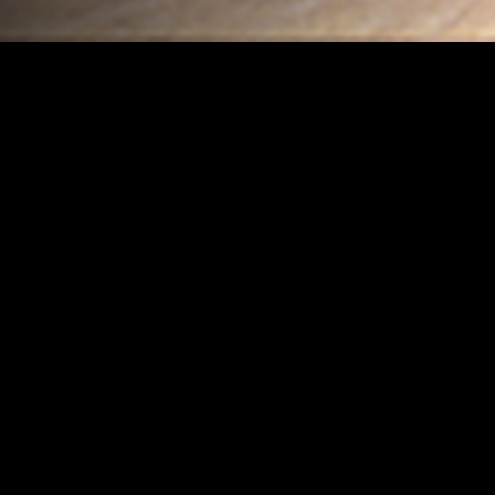
ЛЕНДОК АФИША
Кино-концертная программа Открытой киностудии Лендок
Все события
NO ITEMS FOUND.
ОТКРЫТАЯ КИНОСТУДИЯ "ЛЕНДОК"
Санкт-Петербург,
наб Крюкова канала, д. 12
+7 (921) 445-37-85