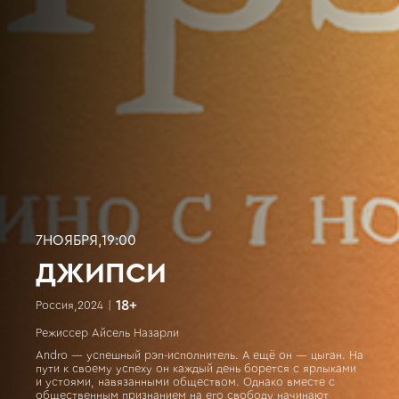
7
НОЯБРЯ
,
19:00
ДЖИПСИ
18
+
Россия
,
2024
|
Режиссер Айсель Назарли
Andro — успешный рэп-исполнитель. А ещё он — цыган. На
пути к своему успеху он каждый день борется с ярлыками
и устоями, навязанными обществом. Однако вместе с
общественным признанием на его свободу начинают