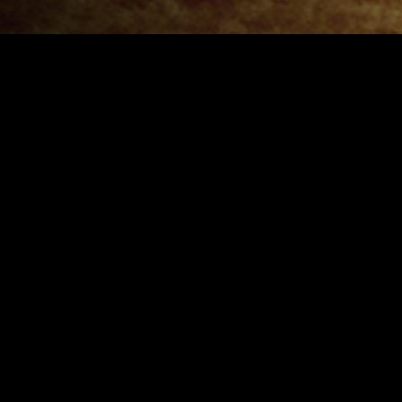
ЛЕНДОК АФИША
Кино-концертная программа Открытой киностудии Лендок
Все события
NO ITEMS FOUND.
ОТКРЫТАЯ КИНОСТУДИЯ "ЛЕНДОК"
Санкт-Петербург,
наб Крюкова канала, д. 12
+7 (921) 445-37-85