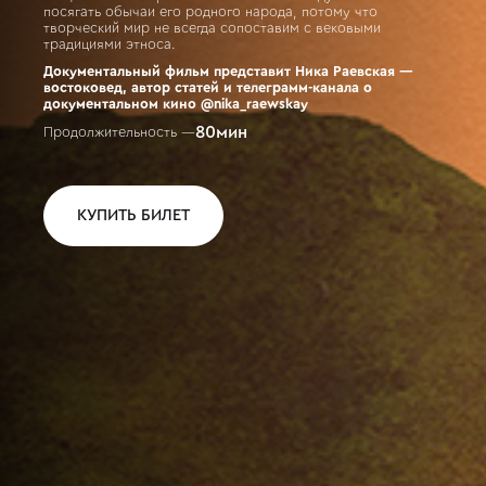
посягать обычаи его родного народа, потому что
творческий мир не всегда сопоставим с вековыми
традициями этноса.
Документальный фильм представит Ника Раевская —
востоковед, автор статей и телеграмм-канала о
документальном кино @nika_raewskay
80
мин
Продолжительность —
КУПИТЬ БИЛЕТ