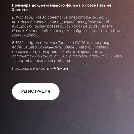
Премьера документального фильма о поэте Назыме
Хикмете.
В 1933 году, когда советские операторы снимали
праздник десятилетия турецкой республики и над
площадью Таксим развевались красные флаги, поэт
Назым Хикмет сидел в тюрьме в Бурсе - за то, что был
коммунистом.
В 1952 году он бежал из Турции в СССР как страну
победившего коммунизма. Здесь у него случается
множество разочарований. Но коммунистом он
останется до конца, а СССР с Москвой станут для него
второй и последней родиной.
94
мин
Продолжительность —
РЕГИСТРАЦИЯ