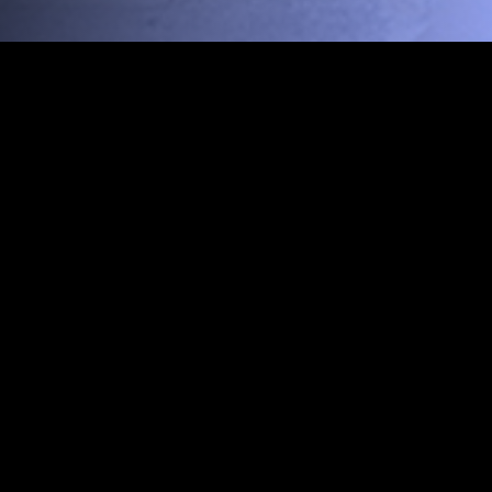
ЛЕНДОК АФИША
Кино-концертная программа Открытой киностудии Лендок
Все события
NO ITEMS FOUND.
ОТКРЫТАЯ КИНОСТУДИЯ "ЛЕНДОК"
Санкт-Петербург,
наб Крюкова канала, д. 12
+7 (921) 445-37-85