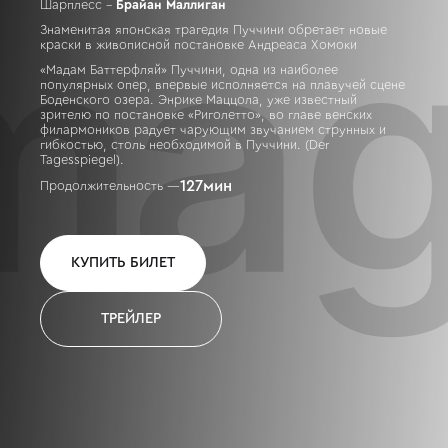
Шарплесс –
Брайан Маллиган
Знаменитая японская трагедия Пуччини обретает новые
краски в живописной постановке Андреаса Хомоки
«Мадам Баттерфляй» Пуччини, одна из наиболее
популярных опер, впервые исполняется на плавучей сцене
Боденского озера. Энрике Маццола, уже известный
зрителю по постановке «Риголетто», во главе венских
филармоников радует чарующим звучанием струнных и
гибкостью, столь необходимой в Пуччини. (Der
Tagesspiegel).
127
мин
Продолжительность —
КУПИТЬ БИЛЕТ
ТРЕЙЛЕР