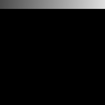
ЛЕНДОК АФИША
Кино-концертная программа Открытой киностудии Лендок
Все события
NO ITEMS FOUND.
ОТКРЫТАЯ КИНОСТУДИЯ "ЛЕНДОК"
Санкт-Петербург,
наб Крюкова канала, д. 12
+7 (921) 445-37-85