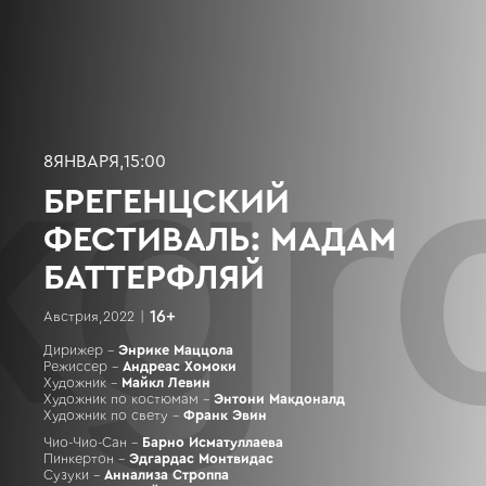
8
ЯНВАРЯ
,
15:00
БРЕГЕНЦСКИЙ
ФЕСТИВАЛЬ: МАДАМ
БАТТЕРФЛЯЙ
16
+
Австрия
,
2022
|
Дирижер –
Энрике Маццола
Режиссер –
Андреас Хомоки
Художник –
Майкл Левин
Художник по костюмам –
Энтони Макдоналд
Художник по свету –
Франк Эвин
Чио-Чио-Сан –
Барно Исматуллаева
Пинкертон –
Эдгардас Монтвидас
Сузуки –
Аннализа Строппа