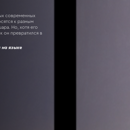
ных современных
сятся к разным
ара. Но, хотя его
ак он превратился в
 на языке