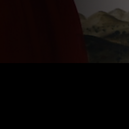
ЛЕНДОК АФИШ
Кино-концертная программа Открытой киносту