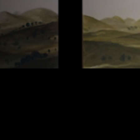
А
дии Лендок